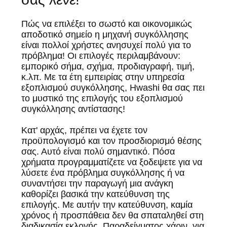
ΑΠΌΣΠΑΣΜΑ
Πώς να επιλέξει το σωστό και οικονομικώς
ΧΆΡΤΗΣ
αποδοτικό σημείο η μηχανή συγκόλλησης
είναι πολλοί χρήστες ανησυχεί πολύ για το
ΙΣΤΌΤΟΠΟΥ
πρόβλημα! Οι επιλογές περιλαμβάνουν:
εμπορικό σήμα, σχήμα, προδιαγραφή, τιμή,
κ.λπ. Με τα έτη εμπειρίας στην υπηρεσία
ΠΟΛΙΤΙΚΉ
εξοπλισμού συγκόλλησης, Hwashi θα σας πει
το μυστικό της επιλογής του εξοπλισμού
ΜΥΣΤΙΚΌΤΗΤΑΣ
συγκόλλησης αντίστασης!
Κατ' αρχάς, πρέπει να έχετε τον
προϋπολογισμό και τον προσδιορισμό θέσης
σας. Αυτό είναι πολύ σημαντικό. Πόσα
χρήματα προγραμματίζετε να ξοδεψετε για να
λύσετε ένα πρόβλημα συγκόλλησης ή να
συναντήσει την παραγωγή μια ανάγκη
καθορίζει βασικά την κατεύθυνση της
επιλογής. Με αυτήν την κατεύθυνση, καμία
χρόνος ή προσπάθεια δεν θα σπαταληθεί στη
διαδικασία εκλογής. Παραδείγματος χάριν, για