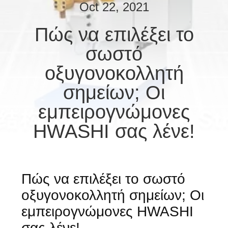
ΈΛΕΓΧΟΣ
Oct 22, 2021
Πώς να επιλέξει το
ΜΑΣ
σωστό
ΕΛΆΤΕ
ΣΕ
οξυγονοκολλητή
ΕΠΑΦΉ
σημείων; Οι
ΜΕ
εμπειρογνώμονες
HWASHI σας λένε!
ΕΙΔΉΣΕΙΣ
ΠΕΡΙΠΤΏΣΕΙΣ
Πώς να επιλέξει το σωστό
οξυγονοκολλητή σημείων; Οι
ΖΗΤΉΣΤΕ
εμπειρογνώμονες HWASHI
ΈΝΑ
σας λένε!