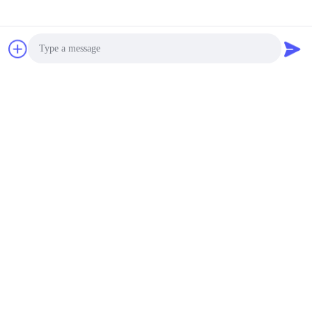
Photo
Video Call
Audio Call