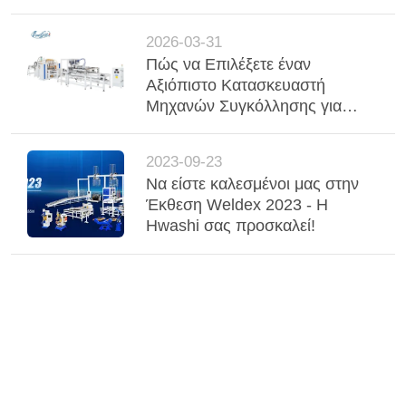
μετάλλων στην
αυτοκινητοβιομηχανία και τη
2026-03-31
βιομηχανία
Πώς να Επιλέξετε έναν
Αξιόπιστο Κατασκευαστή
Μηχανών Συγκόλλησης για
Εξατομικευμένη Συγκόλληση
Σημείου, Συγκόλληση Ραφής
2023-09-23
και Συγκόλληση Πλέγματος
Να είστε καλεσμένοι μας στην
Έκθεση Weldex 2023 - Η
Hwashi σας προσκαλεί!