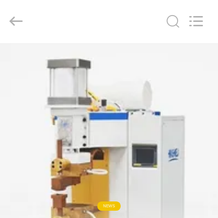
GUANGDONG
HWASHI
TECHNOLOGY
INC..
All
Rights
Reserved.
ΣΠΊΤΙ
ΠΡΟΪΌΝΤΑ
ΠΕΡΊΠΟΥ
ΕΜΕΊΣ
ΓΎΡΟΣ
ΕΡΓΟΣΤΑΣΊΩΝ
ΠΟΙΟΤΙΚΌΣ
NEWS