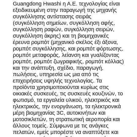
Guangdong Hwashi η Α.Ε. τεχνολογίας είναι
εξειδικευμένη στην παραγωγή της μηχανής
συγκόλλησης αντίστασης σειράς
(συγκόλληση σημείων, συγκόλληση αφής,
συγκόλληση ραφών, συγκόλληση σειρών,
συγκόλληση άκρης) και τη βιομηχανικές
έρευνα ρομπότ (μηχανικό σκέλος έξι άξονα,
ρομπότ συγκόλλησης, και ρομπότ φόρτωσης,
ρομπότ μεταφοράς, λείανση και γυαλίζοντας
ρομπότ, ρομπότ ζωγραφικής, ρομπότ κόλλας)
και την ανάπτυξη, σχέδιο, παραγωγή,
πωλήσεις, υπηρεσία ως μια από τις
επιχειρήσεις υψηλής τεχνολογίας. Τα
προϊόντα χρησιμοποιούνται κυρίως στις
οικιακές συσκευές, τις συσκευές κουζινών, το
φωτισμό, τα εργαλεία υλικού, ηλεκτρικός και
ηλεκτρικός, την ενοργάνωση, τα ηλεκτρονικά
μέρη βιομηχανίας 3C, αυτοκινήτων και
μοτοσικλετών, τη στρατιωτική αεροπορία και
άλλους τομείς. Σύμφωνα με τις ανάγκες
πελατών, εμείς μπορέστε να αναπτύξετε και