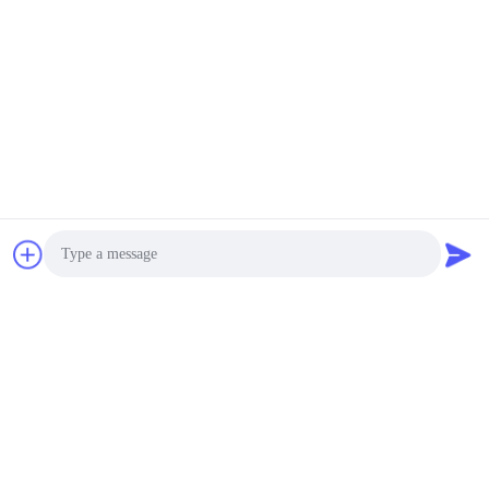
Photo
Video Call
Audio Call