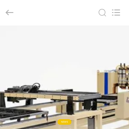
GUANGDONG
HWASHI
TECHNOLOGY
INC..
All
Rights
Reserved.
ΣΠΊΤΙ
ΠΡΟΪΌΝΤΑ
ΠΕΡΊΠΟΥ
ΕΜΕΊΣ
ΓΎΡΟΣ
ΕΡΓΟΣΤΑΣΊΩΝ
ΠΟΙΟΤΙΚΌΣ
NEWS