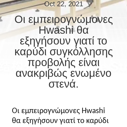
ΈΛΕΓΧΟΣ
Oct 22, 2021
Οι εμπειρογνώμονες
ΜΑΣ
Hwashi θα
ΕΛΆΤΕ
ΣΕ
εξηγήσουν γιατί το
ΕΠΑΦΉ
καρύδι συγκόλλησης
ΜΕ
προβολής είναι
ανακριβώς ενωμένο
ΕΙΔΉΣΕΙΣ
στενά.
ΠΕΡΙΠΤΏΣΕΙΣ
ΖΗΤΉΣΤΕ
Οι εμπειρογνώμονες Hwashi
ΈΝΑ
θα εξηγήσουν γιατί το καρύδι