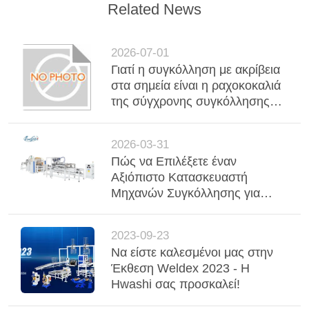
Related News
2026-07-01
Γιατί η συγκόλληση με ακρίβεια
στα σημεία είναι η ραχοκοκαλιά
της σύγχρονης συγκόλλησης
μετάλλων στην
αυτοκινητοβιομηχανία και τη
2026-03-31
βιομηχανία
Πώς να Επιλέξετε έναν
Αξιόπιστο Κατασκευαστή
Μηχανών Συγκόλλησης για
Εξατομικευμένη Συγκόλληση
Σημείου, Συγκόλληση Ραφής
2023-09-23
και Συγκόλληση Πλέγματος
Να είστε καλεσμένοι μας στην
Έκθεση Weldex 2023 - Η
Hwashi σας προσκαλεί!