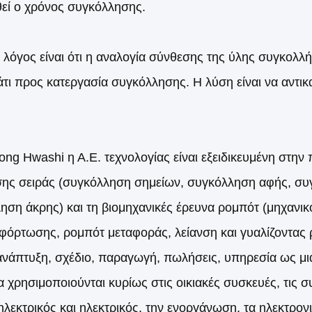
εί ο χρόνος συγκόλλησης.
 λόγος είναι ότι η αναλογία σύνθεσης της ύλης συγκολλή
άτι προς κατεργασία συγκόλλησης. Η λύση είναι να αντι
ng Hwashi η Α.Ε. τεχνολογίας είναι εξειδικευμένη στη
σης σειράς (συγκόλληση σημείων, συγκόλληση αφής, σ
ηση άκρης) και τη βιομηχανικές έρευνα ρομπότ (μηχανικ
φόρτωσης, ρομπότ μεταφοράς, λείανση και γυαλίζοντας
 ανάπτυξη, σχέδιο, παραγωγή, πωλήσεις, υπηρεσία ως μια
α χρησιμοποιούνται κυρίως στις οικιακές συσκευές, τις σ
ηλεκτρικός και ηλεκτρικός, την ενοργάνωση, τα ηλεκτρον