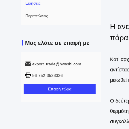
Ειδήσεις
Περιπτώσεις
Η ανε
πάρα 
Μας ελάτε σε επαφή με
Κατ' αρ
export_trade@hwashi.com
αντίστα
86-752-3528326
μειωθεί
Επαφή τώρα
Ο δεύτε
θερμότη
συγκολλ