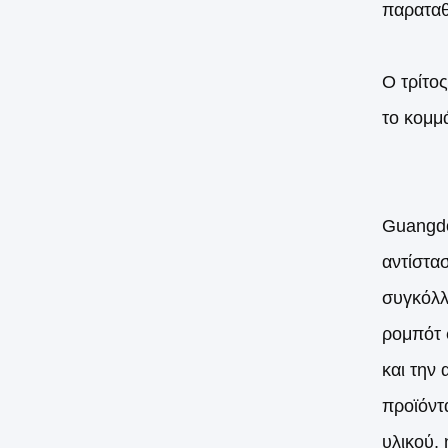
παραταθ
Ο τρίτος
το κομμ
Guangdo
αντίστα
συγκόλλ
ρομπότ 
και την
προϊόντ
υλικού, 