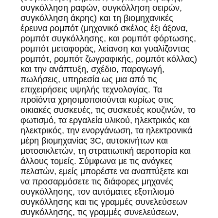
συγκόλληση ραφών, συγκόλληση σειρών,
συγκόλληση άκρης) και τη βιομηχανικές
έρευνα ρομπότ (μηχανικό σκέλος έξι άξονα,
ρομπότ συγκόλλησης, και ρομπότ φόρτωσης,
ρομπότ μεταφοράς, λείανση και γυαλίζοντας
ρομπότ, ρομπότ ζωγραφικής, ρομπότ κόλλας)
και την ανάπτυξη, σχέδιο, παραγωγή,
πωλήσεις, υπηρεσία ως μια από τις
επιχειρήσεις υψηλής τεχνολογίας. Τα
προϊόντα χρησιμοποιούνται κυρίως στις
οικιακές συσκευές, τις συσκευές κουζινών, το
φωτισμό, τα εργαλεία υλικού, ηλεκτρικός και
ηλεκτρικός, την ενοργάνωση, τα ηλεκτρονικά
μέρη βιομηχανίας 3C, αυτοκινήτων και
μοτοσικλετών, τη στρατιωτική αεροπορία και
άλλους τομείς. Σύμφωνα με τις ανάγκες
πελατών, εμείς μπορέστε να αναπτύξετε και
να προσαρμόσετε τις διάφορες μηχανές
συγκόλλησης, τον αυτόματες εξοπλισμό
συγκόλλησης και τις γραμμές συνελεύσεων
συγκόλλησης, τις γραμμές συνελεύσεων,