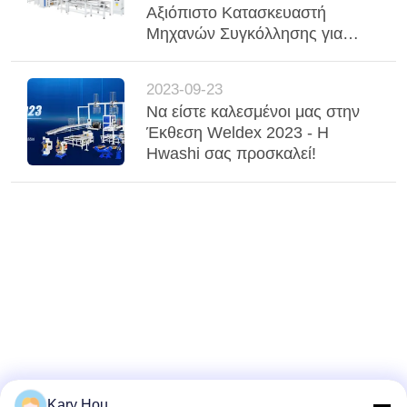
Αξιόπιστο Κατασκευαστή
Μηχανών Συγκόλλησης για
Εξατομικευμένη Συγκόλληση
Σημείου, Συγκόλληση Ραφής
2023-09-23
και Συγκόλληση Πλέγματος
Να είστε καλεσμένοι μας στην
Έκθεση Weldex 2023 - Η
Hwashi σας προσκαλεί!
Kary Hou