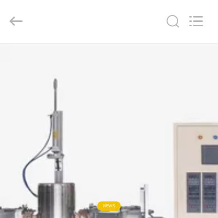
GUANGDONG
HWASHI
TECHNOLOGY
INC..
All
Rights
Reserved.
ΣΠΊΤΙ
ΠΡΟΪΌΝΤΑ
ΠΕΡΊΠΟΥ
ΕΜΕΊΣ
ΓΎΡΟΣ
ΕΡΓΟΣΤΑΣΊΩΝ
ΠΟΙΟΤΙΚΌΣ
NEWS