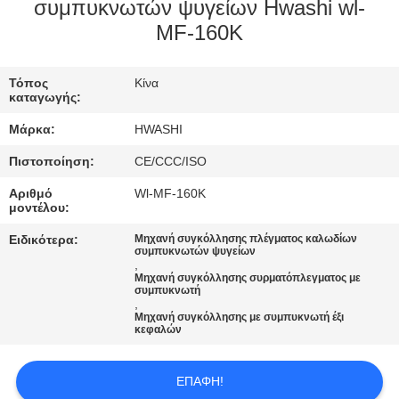
ΈΛΕΓΧΟΣ
συμπυκνωτών ψυγείων Hwashi wl-
MF-160K
ΜΑΣ
Τόπος
Κίνα
ΕΛΆΤΕ
καταγωγής:
ΣΕ
Μάρκα:
HWASHI
ΕΠΑΦΉ
Πιστοποίηση:
CE/CCC/ISO
ΜΕ
Αριθμό
Wl-MF-160K
μοντέλου:
ΕΙΔΉΣΕΙΣ
Ειδικότερα:
Μηχανή συγκόλλησης πλέγματος καλωδίων
συμπυκνωτών ψυγείων
,
Μηχανή συγκόλλησης συρματόπλεγματος με
ΠΕΡΙΠΤΏΣΕΙΣ
συμπυκνωτή
,
Μηχανή συγκόλλησης με συμπυκνωτή έξι
κεφαλών
ΖΗΤΉΣΤΕ
ΈΝΑ
ΕΠΑΦΉ!