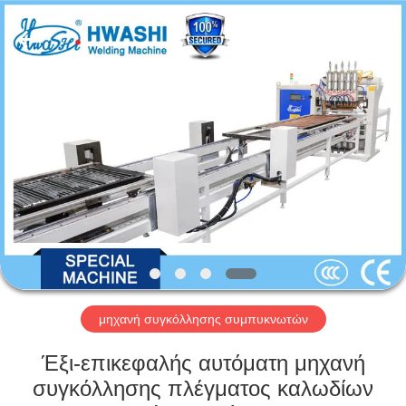
GUANGDONG
HWASHI
TECHNOLOGY
INC..
All
Rights
Reserved.
ΣΠΊΤΙ
ΠΡΟΪΌΝΤΑ
ΠΕΡΊΠΟΥ
ΕΜΕΊΣ
ΓΎΡΟΣ
ΕΡΓΟΣΤΑΣΊΩΝ
μηχανή συγκόλλησης συμπυκνωτών
Έξι-επικεφαλής αυτόματη μηχανή
ΠΟΙΟΤΙΚΌΣ
συγκόλλησης πλέγματος καλωδίων