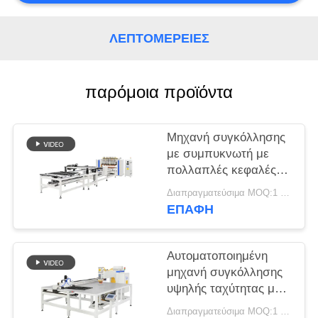
ΑΠΌΣΠΑΣΜΑ
ΛΕΠΤΟΜΈΡΕΙΕΣ
ΧΆΡΤΗΣ
ΙΣΤΌΤΟΠΟΥ
παρόμοια προϊόντα
ΠΟΛΙΤΙΚΉ
Μηχανή συγκόλλησης
ΜΥΣΤΙΚΌΤΗΤΑΣ
με συμπυκνωτή με
πολλαπλές κεφαλές
Gantry σχεδιασμένη
Διαπραγματεύσιμα MOQ:1 Σετ
για αυτοματοποιημένη
ΕΠΑΦΉ
συγκόλληση σημείων
σε περιβάλλοντα
παραγωγής μεγάλης
Αυτοματοποιημένη
κλίμακας
μηχανή συγκόλλησης
υψηλής ταχύτητας με
συμπυκνωτή με
Διαπραγματεύσιμα MOQ:1 Σετ