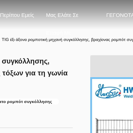
Περίπου Εμείς
Μας Ελάτε Σε
ΓΕΓΟΝΟΤ
Επαφή Με
TIG έξι άξονα ρομποτική μηχανή συγκόλλησης, βραχίονας ρομπότ συ
ή συγκόλλησης,
τόξων για τη γωνία
ατο ρομπότ συγκόλλησης