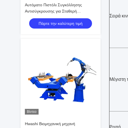
Αυτόματο Πιστόλι Συγκόλλησης
Αντισύγκρουσης για Σταθερή
Σειρά κι
Συγκόλληση MIG Πλαισίου Καρέκλας
Πάρτε την καλύτερη τιμή
από Ανοξείδωτο Χάλυβα
Μέγιστη 
Βίντεο
Hwashi Βιομηχανική μηχανή
Ροπή