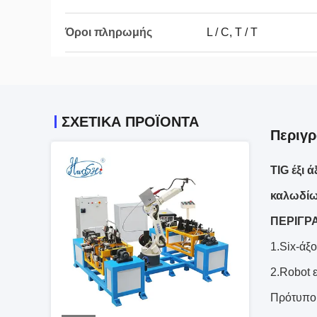
Όροι πληρωμής
L / C, T / T
ΣΧΕΤΙΚΆ ΠΡΟΪΌΝΤΑ
Περιγ
TIG έξι
καλωδί
ΠΕΡΙΓΡ
1.Six-άξ
2.Robot 
Πρότυπο 