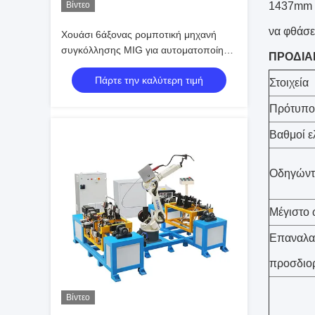
Βίντεο
1437mm π
να φθάσε
Χουάσι 6άξονας ρομποτική μηχανή
συγκόλλησης MIG για αυτοματοποίηση
ΠΡΟΔΙΑ
καρέκλων και επίπλων
Πάρτε την καλύτερη τιμή
Στοιχεία
Πρότυπο
Βαθμοί ε
Οδηγώντ
Μέγιστο 
Επαναλα
προσδιο
Βίντεο