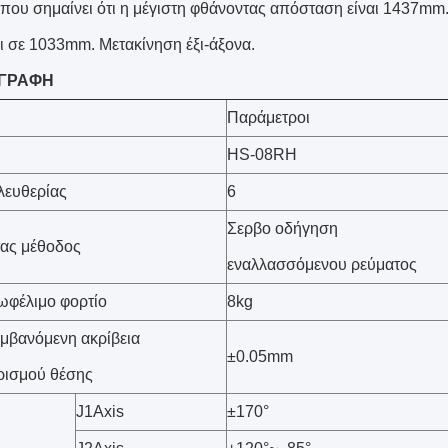
ου σημαίνει ότι η μέγιστη φθάνοντας απόσταση είναι 1437mm
ι σε 1033mm. Μετακίνηση έξι-άξονα.
ΓΡΑΦΗ
Παράμετροι
HS-08RH
λευθερίας
6
Σερβο οδήγηση
ας μέθοδος
εναλλασσόμενου ρεύματος
ωφέλιμο φορτίο
8kg
μβανόμενη ακρίβεια
±0.05mm
ρισμού θέσης
J1Axis
±170°