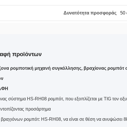
Δυνατότητα προσφοράς
50 
ραφή προϊόντων
 άξονα ρομποτική μηχανή συγκόλλησης, βραχίονας ρομπότ 
ων
ΑΦΗ
ονας σύστημα HS-RH08 ρομπότ, που εξοπλίζεται με TIG τον οξ
εντοπίζοντας προσάρτημα
βραχιόνων ρομπότ: HS-RH08, να είναι σε θέση να ανυψώσει 8kg 