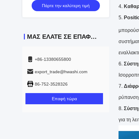
Πάρτε την καλύτερη τιμή
αποθήκευσης
4.
Καθαρ
5.
Posit
μπορούσε
ΜΑΣ ΕΛΆΤΕ ΣΕ ΕΠΑΦΉ ΜΕ
συστήματ
εναλλακτ
+86-13380655800
6.
Σύστη
export_trade@hwashi.com
Ισορροπη
86-752-3528326
7.
Διάφρ
ρύπανσης
Επαφή τώρα
8.
Σύστη
για τη λε