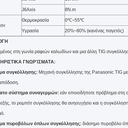
J6Axis
8N.m
Θερμοκρασία
0℃~55℃
λον
Υγρασία
20%~80% (κανένας παγετός)
ΟΓΗ
ένος στη γωνία ραφιών καλωδίων και μια άλλη TIG συγκόλλη
ΗΡΙΣΤΙΚΑ ΓΝΩΡΊΣΜΑΤΑ:
μα συγκόλλησης:
Μηχανή συγκόλλησης της Panasonic TIG με
απόδοση.
ατο σύστημα συναγερμών:
εάν οποιοδήποτε πρόβλημα στη σί
εξής, το ρομπότ συγκόλλησης θα ανησυχήσει και η συγκόλληση 
ό.
μα πυροβόλων όπλων συγκόλλησης:
διάσημο πυροβόλο όπ