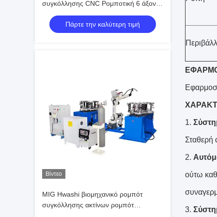
συγκόλλησης CNC Ρομποτική 6 άξονες
με σερβο, Ρομποτικό Ρομπότ
Πάρτε την καλύτερη τιμή
συγκόλλησης, αυτόματο ρομπότ
συγκόλλησης TIG
Περιβάλ
ΕΦΑΡΜ
Εφαρμοσμ
ΧΑΡΑΚΤ
1.
Σύστη
Σταθερή 
2.
Αυτόμ
Βίντεο
ούτω καθ
συναγερμ
MIG Hwashi βιομηχανικό ρομπότ
συγκόλλησης ακτίνων ρομπότ
3.
Σύστη
συγκόλλησης για το πλαίσιο ραφιών