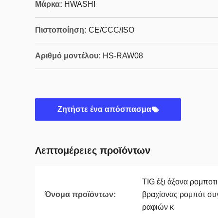
Μάρκα:
HWASHI
Πιστοποίηση:
CE/CCC/ISO
Αριθμό μοντέλου:
HS-RAW08
Ζητήστε ένα απόσπασμα
Λεπτομέρειες προϊόντων
TIG έξι άξονα ρομποτ
Όνομα προϊόντων:
βραχίονας ρομπότ συ
ραφιών κ