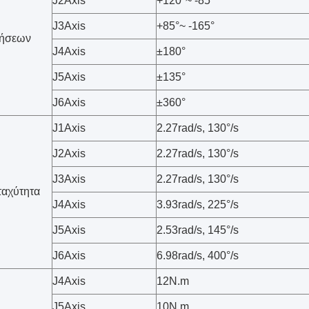
J2Axis
+120°~ -85°
J3Axis
+85°~ -165°
νήσεων
J4Axis
±180°
J5Axis
±135°
J6Axis
±360°
J1Axis
2.27rad/s, 130°/s
J2Axis
2.27rad/s, 130°/s
J3Axis
2.27rad/s, 130°/s
ταχύτητα
J4Axis
3.93rad/s, 225°/s
J5Axis
2.53rad/s, 145°/s
J6Axis
6.98rad/s, 400°/s
J4Axis
12N.m
J5Axis
10N.m