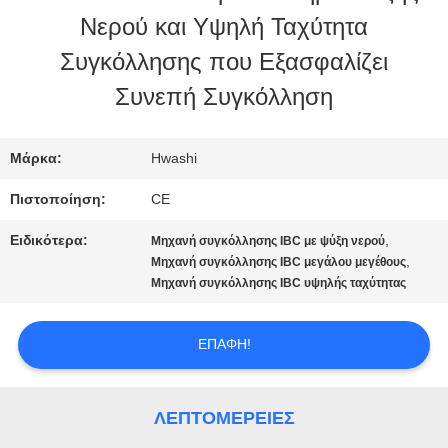
Νερού και Υψηλή Ταχύτητα
ΠΟΙΟΤΙΚΌΣ
Συγκόλλησης που Εξασφαλίζει
ΈΛΕΓΧΟΣ
Συνεπή Συγκόλληση
ΜΑΣ
Μάρκα:
Hwashi
ΕΛΆΤΕ
Πιστοποίηση:
CE
ΣΕ
Ειδικότερα:
,
Μηχανή συγκόλλησης IBC με ψύξη νερού
,
Μηχανή συγκόλλησης IBC μεγάλου μεγέθους
ΕΠΑΦΉ
Μηχανή συγκόλλησης IBC υψηλής ταχύτητας
ΜΕ
ΕΠΑΦΉ!
ΕΙΔΉΣΕΙΣ
ΛΕΠΤΟΜΈΡΕΙΕΣ