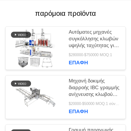
ΠΕΡΙΠΤΏΣΕΙΣ
παρόμοια προϊόντα
ΙΣΤΟΛΌΓΙΟ
Αυτόματες μηχανές
συγκόλλησης κλωβών
υψηλής ταχύτητας για
ΖΗΤΉΣΤΕ
πλαίσια κλωβού IBC
$280000-$750000 MOQ:1
ΈΝΑ
ΕΠΑΦΉ
ΑΠΌΣΠΑΣΜΑ
Μηχανή δοκιμής
διαρροής IBC γραμμής
ανίχνευσης κλωβού
ΧΆΡΤΗΣ
δεξαμενής 1000L
$20000-$50000 MOQ:1 σύνολο
ΙΣΤΌΤΟΠΟΥ
1200L
ΕΠΑΦΉ
ΠΟΛΙΤΙΚΉ
Γραμμή παραγωγής