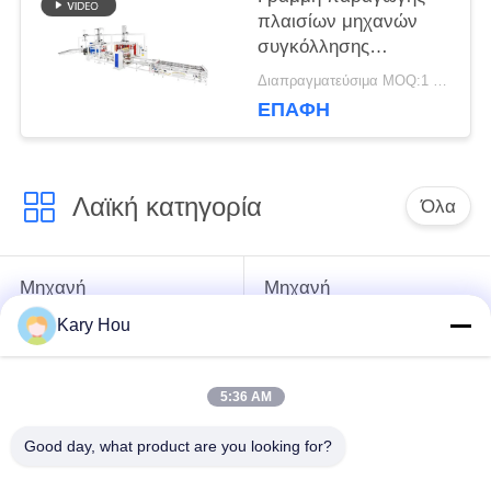
πλαισίων μηχανών
ΜΥΣΤΙΚΌΤΗΤΑΣ
συγκόλλησης
πλαισίων κλουβιών
Διαπραγματεύσιμα MOQ:1 σύνολο
δεξαμενών Hwashi
ΕΠΑΦΉ
1000L 1200L IBC IBC
Λαϊκή κατηγορία
Όλα
Μηχανή
Μηχανή
συγκόλλησης
συγκόλλησης με
Kary Hou
σημείων
συρμάτινο πλέγμα
5:36 AM
μηχανή
μηχανή συγκόλλησης
συγκόλλησης
νεροχυτών
Good day, what product are you looking for?
συμπυκνωτών