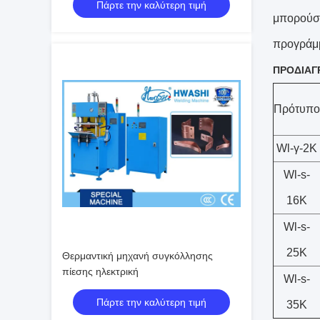
Πάρτε την καλύτερη τιμή
μπορούσε
προγράμμ
ΠΡΟΔΙΑΓ
Πρότυπο
Wl-γ-2K
Wl-s-
16K
Wl-s-
25K
Θερμαντική μηχανή συγκόλλησης
πίεσης ηλεκτρική
Wl-s-
Πάρτε την καλύτερη τιμή
35K