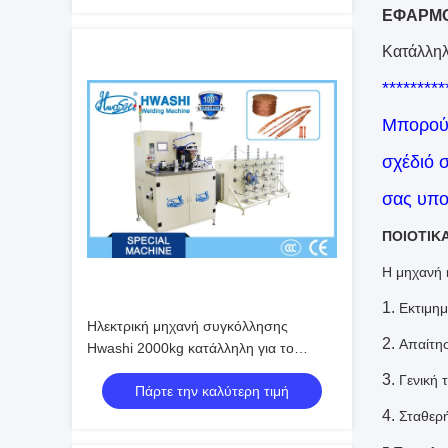
ΕΦΑΡΜ
Κατάλληλ
*********
Μπορούμ
σχέδιό 
σας υπο
ΠΟΙΟΤΙΚ
Η μηχανή 
1.
Εκτιμημ
Ηλεκτρική μηχανή συγκόλλησης
2.
Απαίτη
Hwashi 2000kg κατάλληλη για το
καλώδιο χαλκού
3.
Γενική 
Πάρτε την καλύτερη τιμή
4.
Σταθερ