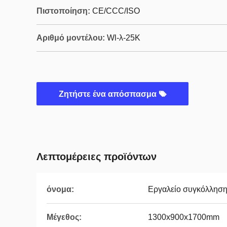
Πιστοποίηση:
CE/CCC/ISO
Αριθμό μοντέλου:
Wl-λ-25K
Ζητήστε ένα απόσπασμα
Λεπτομέρειες προϊόντων
όνομα:
Εργαλείο συγκόλλησ
Μέγεθος:
1300x900x1700mm