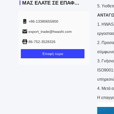
ΜΑΣ ΕΛΆΤΕ ΣΕ ΕΠΑΦΉ ΜΕ
5. Υιοθε
ΑΝΤΑΓΩ
+86-13380655800
1. HWASH
export_trade@hwashi.com
εργοστασ
86-752-3528326
2. Προσα
σύμφωνα 
Επαφή τώρα
3. Γνήσι
ISO9001:
υπηρεσιώ
4. Μετά 
Η επαγγε