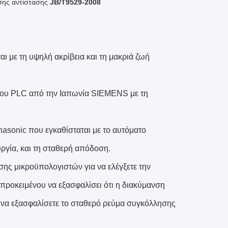
ησης αντίστασης
JB/T9529-2008
ι με τη υψηλή ακρίβεια και τη μακριά ζωή
 του PLC από την Ιαπωνία SIEMENS με τη
asonic που εγκαθίσταται με το αυτόματο
ργία, και τη σταθερή απόδοση.
ης μικροϋπολογιστών για να ελέγξετε την
ροκειμένου να εξασφαλίσει ότι η διακύμανση
 να εξασφαλίσετε το σταθερό ρεύμα συγκόλλησης