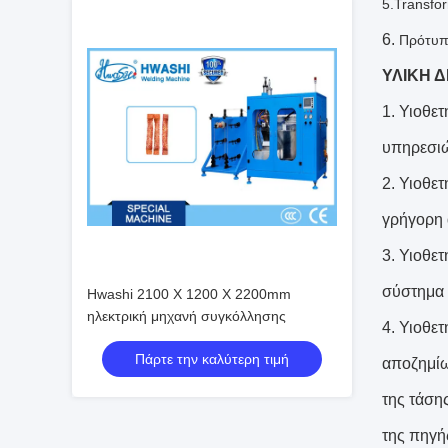
5.Transfo
6.
Πρότυπ
ΥΛΙΚΗ 
1. Υιοθε
υπηρεσι
2. Υιοθε
γρήγορη 
3. Υιοθε
σύστημα 
Hwashi 2100 X 1200 X 2200mm
ηλεκτρική μηχανή συγκόλλησης
4. Υιοθε
Πάρτε την καλύτερη τιμή
αποζημίω
της τάση
της πηγή