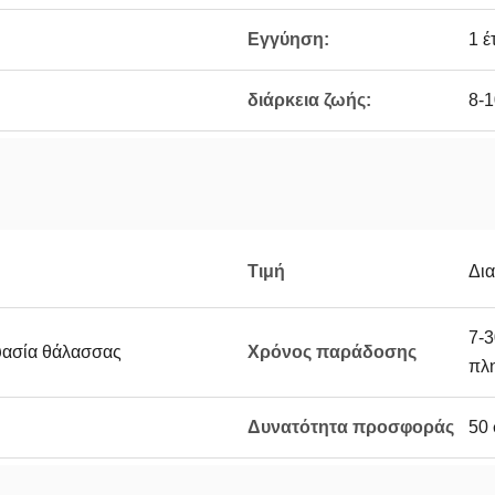
Εγγύηση:
1 έ
διάρκεια ζωής:
8-1
Τιμή
Δι
7-3
ευασία θάλασσας
Χρόνος παράδοσης
πλ
Δυνατότητα προσφοράς
50 