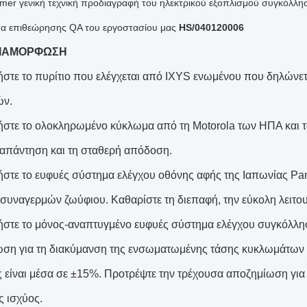
rmer γενική τεχνική προδιαγραφή του ηλεκτρικού εξοπλισμού συγκόλλ
α επιθεώρησης QA του εργοστασίου μας
HS/040120006
ΔΙΑΜΟΡΦΩΣΗ
τήστε το πυρίτιο που ελέγχεται από IXYS ενωμένου που δηλώνετα
ών.
τήστε το ολοκληρωμένο κύκλωμα από τη Motorola των ΗΠΑ και
απάντηση και τη σταθερή απόδοση.
τήστε το ευφυές σύστημα ελέγχου οθόνης αφής της Ιαπωνίας Pan
συναγερμών ζωύφιου. Καθαρίστε τη διεπαφή, την εύκολη λειτου
τήστε το μόνος-αναπτυγμένο ευφυές σύστημα ελέγχου συγκόλλησ
ση για τη διακύμανση της ενσωματωμένης τάσης κυκλωμάτων π
ς είναι μέσα σε ±15%. Προτρέψτε την τρέχουσα αποζημίωση για
ς ισχύος.