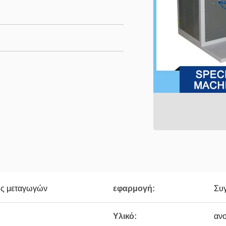
ης μεταγωγών
εφαρμογή:
Συ
Υλικό:
ανο