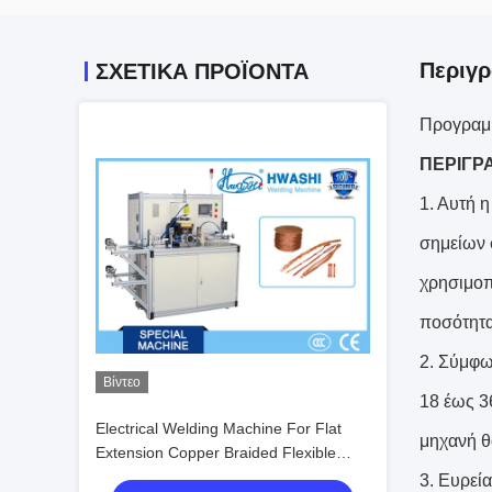
Περιγ
ΣΧΕΤΙΚΆ ΠΡΟΪΌΝΤΑ
Προγραμμ
ΠΕΡΙΓΡ
1. Αυτή 
σημείων 
χρησιμοπο
ποσότητα
2. Σύμφω
Βίντεο
18 έως 3
Electrical Welding Machine For Flat
μηχανή θ
Extension Copper Braided Flexible
Wire Connector Welding & Cutting
3.
Ευρεία