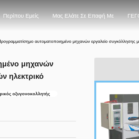
Περίπου Εμείς
Μας Ελάτε Σε Επαφή Με
ΓΕΓ
Προγραμματίσημο αυτοματοποιημένο μηχανών εργαλείο συγκόλλησης μ
ημένο μηχανών
ν ηλεκτρικό
ρικός οξυγονοκολλητής