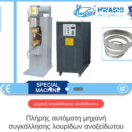
GUANGDONG
HWASHI
TECHNOLOGY
INC..
All
Rights
Reserved.
ΣΠΊΤΙ
ΠΡΟΪΌΝΤΑ
ΠΕΡΊΠΟΥ
ΕΜΕΊΣ
ΓΎΡΟΣ
ΕΡΓΟΣΤΑΣΊΩΝ
μηχανή συγκόλλησης ανοξείδωτου
Πλήρης αυτόματη μηχανή
ΠΟΙΟΤΙΚΌΣ
συγκόλλησης λουρίδων ανοξείδωτου