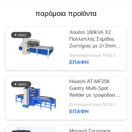
ΖΗΤΉΣΤΕ
ΈΝΑ
παρόμοια προϊόντα
ΑΠΌΣΠΑΣΜΑ
Χουάσι 160kVA X2
ΧΆΡΤΗΣ
Πολλαπλής Σημίδας
Ζυστήρας με 2+2mm
ΙΣΤΌΤΟΠΟΥ
Max πάχος
Διαπραγματεύσιμα MOQ:1 σετ
συγκόλλησης και
ΕΠΑΦΉ
ΠΟΛΙΤΙΚΉ
αυτόματο κινητό
βραχίονα
ΜΥΣΤΙΚΌΤΗΤΑΣ
Hwashi AT-MF25K
Gantry Multi-Spot
Welder με τροφοδοσία
MFDC Inverter
Διαπραγματεύσιμα MOQ:1 Σετ
τροφοδοσία με σέρβο
ΕΠΑΦΉ
και ρυθμιζόμενη
απόσταση
ηλεκτροδίων για
Μηχανή Σημειακής