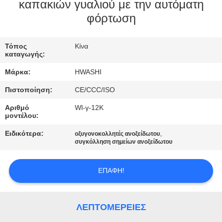
ΈΛΕΓΧΟΣ
καπακιών γυαλιού με την αυτόματη
φόρτωση
ΜΑΣ
Τόπος
Κίνα
ΕΛΆΤΕ
καταγωγής:
ΣΕ
Μάρκα:
HWASHI
ΕΠΑΦΉ
Πιστοποίηση:
CE/CCC/ISO
ΜΕ
Αριθμό
Wl-γ-12K
μοντέλου:
ΕΙΔΉΣΕΙΣ
Ειδικότερα:
,
οξυγονοκολλητές ανοξείδωτου
συγκόλληση σημείων ανοξείδωτου
ΠΕΡΙΠΤΏΣΕΙΣ
ΕΠΑΦΉ!
ΙΣΤΟΛΌΓΙΟ
ΛΕΠΤΟΜΈΡΕΙΕΣ