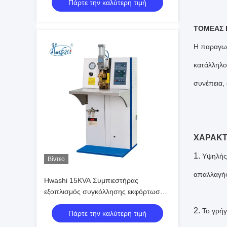
Πάρτε την καλύτερη τιμή
ΤΟΜΕΑΣ
Η παραγωγ
κατάλληλο 
συνέπεια,
ΧΑΡΑΚΤ
1.
Υψηλής
Βίντεο
απαλλαγής
Hwashi 15KVA Συμπιεστήρας
εξοπλισμός συγκόλλησης εκφόρτωσης
για το SS Cookware Pot Handle
2.
Το γρήγ
Πάρτε την καλύτερη τιμή