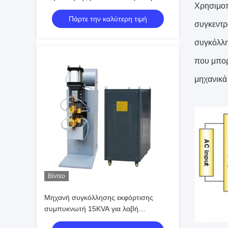
Χρησιμοπο
με υψηλές επιδόσεις
Πάρτε την καλύτερη τιμή
συγκεντρ
συγκόλλη
που μπορ
μηχανικά
Βίντεο
Μηχανή συγκόλλησης εκφόρτισης
συμπυκνωτή 15KVA για λαβή
κατσαρόλας SS