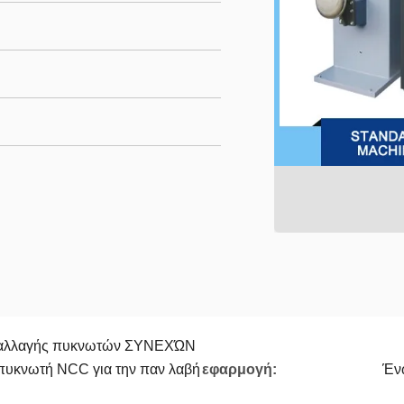
παλλαγής πυκνωτών ΣΥΝΕΧΏΝ
πυκνωτή NCC για την παν λαβή
εφαρμογή:
Ένω