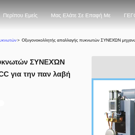
Περίπου Εμείς
Μας Ελάτε Σε Επαφή Με
ΓΕΓ
Πυκνωτών
>
Οξυγονοκολλητής απαλλαγής πυκνωτών ΣΥΝΕΧΏΝ μηχανών 
πυκνωτών ΣΥΝΕΧΏΝ
CC για την παν λαβή