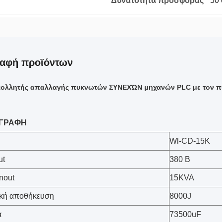
Δυνατότητα προσφοράς
50 
ραφή προϊόντων
ολλητής απαλλαγής πυκνωτών ΣΥΝΕΧΏΝ μηχανών PLC με τον πυ
ΓΡΑΦΗ
Wl-CD-15K
ut
380 Β
nout
15KVA
ακή αποθήκευση
8000J
α
73500uF