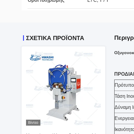
Όροι πληρωμής
L / C, T / T
Περιγ
ΣΧΕΤΙΚΆ ΠΡΟΪΌΝΤΑ
Οξυγονοκ
ΠΡΟΔΙΑ
Πρότυπο
Τάση Ino
Δύναμη I
Ενεργει
Βίντεο
Ικανότητ