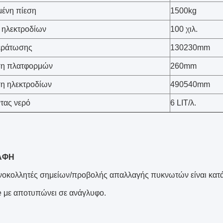
ένη πίεση
1500kg
 ηλεκτροδίων
100 χιλ.
εράτωσης
130230mm
η πλατφορμών
260mm
η ηλεκτροδίων
490540mm
τας νερό
6 LIT/λ.
ΑΦΗ
νοκολλητές σημείων/προβολής απαλλαγής πυκνωτών είναι κατά
 με αποτυπώνει σε ανάγλυφο.