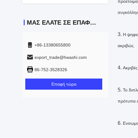
προετοιμα
συγκόλλησ
ΜΑΣ ΕΛΆΤΕ ΣΕ ΕΠΑΦΉ ΜΕ
3.
Η ψηφια
+86-13380655800
ακριβώς.
export_trade@hwashi.com
4.
Ακριβές
86-752-3528326
Επαφή τώρα
5.
Το διπλ
πρότυπα α
6.
Ενσωματ