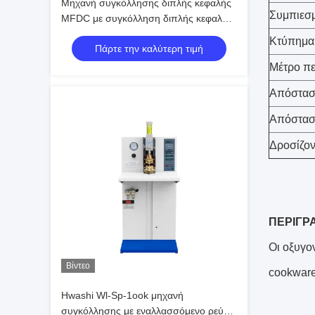
Μηχανή συγκόλλησης διπλής κεφαλής
Συμπιεσμ
MFDC με συγκόλληση διπλής κεφαλής
και μετασχηματιστή MFDC για
Κτύπημα
Πάρτε την καλύτερη τιμή
συσσωρευτές κλειδαριού αγκινάδας
(600-1000 mm πλάτος συγκόλλησης)
Μέτρο π
Απόστασ
Απόστασ
Δροσίζον
ΠΕΡΙΓΡ
Οι οξυγο
Βίντεο
cookware
Hwashi Wl-Sp-1ook μηχανή
συγκόλλησης με εναλλασσόμενο ρεύμα