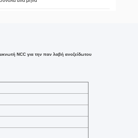
σύνολα ανά μήνα
κνωτή NCC για την παν λαβή ανοξείδωτου