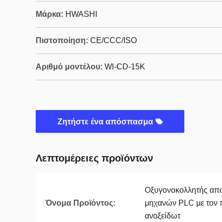
Μάρκα:
HWASHI
Πιστοποίηση:
CE/CCC/ISO
Αριθμό μοντέλου:
Wl-CD-15K
Ζητήστε ένα απόσπασμα
Λεπτομέρειες προϊόντων
Οξυγονοκολλητής α
Όνομα Προϊόντος:
μηχανών PLC με τον 
ανοξείδωτ