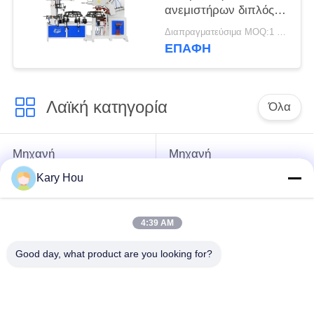
ανεμιστήρων διπλός
σταθμός HWASHI
Διαπραγματεύσιμα MOQ:1 σύνολο
μηχανών συγκόλλησης
ΕΠΑΦΉ
φρουράς αυτόματος
Λαϊκή κατηγορία
Όλα
Μηχανή
Μηχανή
συγκόλλησης
συγκόλλησης με
Kary Hou
σημείων
συρμάτινο πλέγμα
4:39 AM
μηχανή
μηχανή συγκόλλησης
συγκόλλησης
νεροχυτών
Good day, what product are you looking for?
συμπυκνωτών
Μηχανή
βιομηχανικά ρομπότ