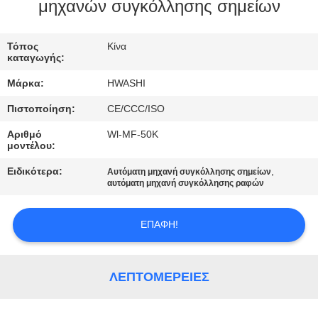
ΈΛΕΓΧΟΣ
μηχανών συγκόλλησης σημείων
ΜΑΣ
Τόπος
Κίνα
καταγωγής:
ΕΛΆΤΕ
Μάρκα:
HWASHI
ΣΕ
Πιστοποίηση:
CE/CCC/ISO
ΕΠΑΦΉ
Αριθμό
Wl-MF-50K
ΜΕ
μοντέλου:
Ειδικότερα:
,
Αυτόματη μηχανή συγκόλλησης σημείων
ΕΙΔΉΣΕΙΣ
αυτόματη μηχανή συγκόλλησης ραφών
ΕΠΑΦΉ!
ΠΕΡΙΠΤΏΣΕΙΣ
ΖΗΤΉΣΤΕ
ΛΕΠΤΟΜΈΡΕΙΕΣ
ΈΝΑ