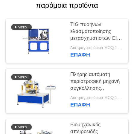
ΑΠΌΣΠΑΣΜΑ
παρόμοια προϊόντα
ΧΆΡΤΗΣ
TIG πυρήνων
ΙΣΤΌΤΟΠΟΥ
ελασματοποίησης
μετασχηματιστών EI
αυτόματη μηχανή
ΠΟΛΙΤΙΚΉ
Διαπραγματεύσιμα MOQ:1 σύνολο
συγκόλλησης με τη
ΕΠΑΦΉ
ΜΥΣΤΙΚΌΤΗΤΑΣ
Panasonic που ενώνει
στενά την πηγή
Πλήρης αυτόματη
περιστροφική μηχανή
συγκόλλησης
επιτραπέζιων σημείων
Διαπραγματεύσιμα MOQ:1 σύνολο
για το καρύδι με την
ΕΠΑΦΉ
αυτόματη σίτιση
Βιομηχανικός
σπειροειδής