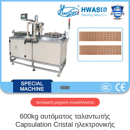
GUANGDONG
HWASHI
TECHNOLOGY
INC..
All
Rights
Reserved.
ΣΠΊΤΙ
ΠΡΟΪΌΝΤΑ
ΠΕΡΊΠΟΥ
ΕΜΕΊΣ
ΓΎΡΟΣ
ΕΡΓΟΣΤΑΣΊΩΝ
αυτόματη μηχανή συγκόλλησης
600kg αυτόματος ταλαντωτής
ΠΟΙΟΤΙΚΌΣ
Capsulation Cristal ηλεκτρονικής