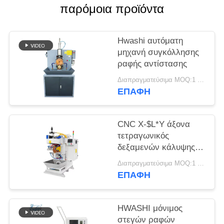
ΑΠΌΣΠΑΣΜΑ
παρόμοια προϊόντα
ΧΆΡΤΗΣ
Hwashi αυτόματη
ΙΣΤΌΤΟΠΟΥ
μηχανή συγκόλλησης
ραφής αντίστασης
ΠΟΛΙΤΙΚΉ
Διαπραγματεύσιμα MOQ:1 ομάδα
ΕΠΑΦΉ
ΜΥΣΤΙΚΌΤΗΤΑΣ
CNC X-$L*Y άξονα
τετραγωνικός
δεξαμενών κάλυψης
ραφών συγκόλλησης
Διαπραγματεύσιμα MOQ:1 σύνολο
οξυγονοκολλητής
ΕΠΑΦΉ
ραφών μηχανών
αυτόματος
HWASHI μόνιμος
στεγών ραφών