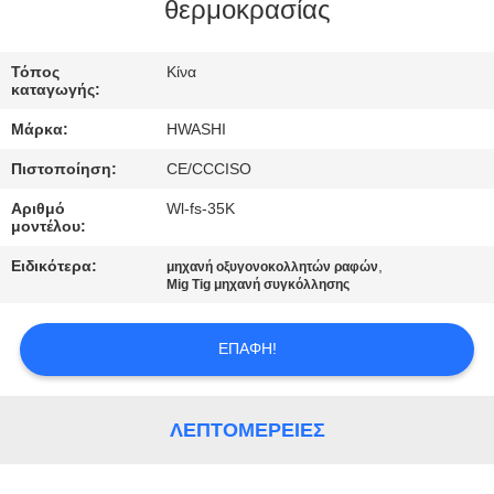
ΈΛΕΓΧΟΣ
θερμοκρασίας
ΜΑΣ
Τόπος
Κίνα
καταγωγής:
ΕΛΆΤΕ
Μάρκα:
HWASHI
ΣΕ
Πιστοποίηση:
CE/CCCISO
ΕΠΑΦΉ
Αριθμό
Wl-fs-35K
ΜΕ
μοντέλου:
Ειδικότερα:
,
μηχανή οξυγονοκολλητών ραφών
ΕΙΔΉΣΕΙΣ
Mig Tig μηχανή συγκόλλησης
ΕΠΑΦΉ!
ΠΕΡΙΠΤΏΣΕΙΣ
ΖΗΤΉΣΤΕ
ΛΕΠΤΟΜΈΡΕΙΕΣ
ΈΝΑ