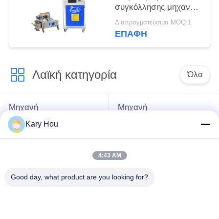
συγκόλλησης μηχανών
ραφών
Διαπραγματεύσιμα MOQ:1
οξυγονοκολλητής
ΕΠΑΦΉ
υλικού κατασκευής
σκεπής
οξυγονοκολλητών τοπ
Λαϊκή κατηγορία
Όλα
Μηχανή
Μηχανή
συγκόλλησης
συγκόλλησης με
Kary Hou
σημείων
συρμάτινο πλέγμα
4:43 AM
μηχανή
μηχανή συγκόλλησης
συγκόλλησης
νεροχυτών
Good day, what product are you looking for?
συμπυκνωτών
Μηχανή
βιομηχανικά ρομπότ