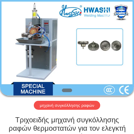
GUANGDONG
HWASHI
TECHNOLOGY
INC..
All
Rights
Reserved.
ΣΠΊΤΙ
ΠΡΟΪΌΝΤΑ
ΠΕΡΊΠΟΥ
ΕΜΕΊΣ
ΓΎΡΟΣ
ΕΡΓΟΣΤΑΣΊΩΝ
μηχανή συγκόλλησης ραφών
Τριχοειδής μηχανή συγκόλλησης
ΠΟΙΟΤΙΚΌΣ
ραφών θερμοστατών για τον ελεγκτή