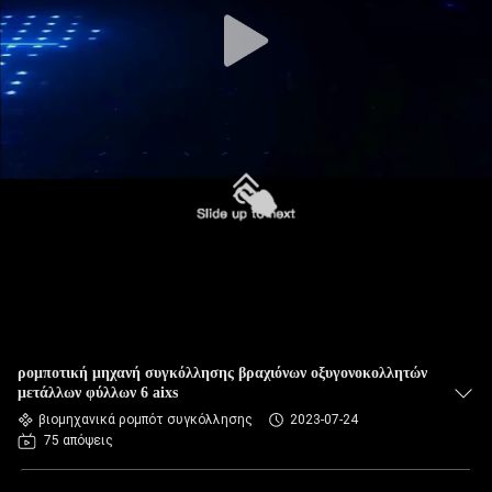
ΈΛΕΓΧΟΣ
ΜΑΣ
ΕΛΆΤΕ
ΣΕ
ΕΠΑΦΉ
ΜΕ
ΕΙΔΉΣΕΙΣ
ΠΕΡΙΠΤΏΣΕΙΣ
ρομποτική μηχανή συγκόλλησης βραχιόνων οξυγονοκολλητών
μετάλλων φύλλων 6 aixs
βιομηχανικά ρομπότ συγκόλλησης
2023-07-24
ΙΣΤΟΛΌΓΙΟ
75 απόψεις