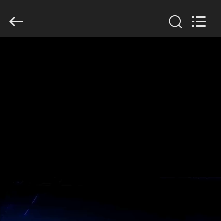
GUANGDONG
HWASHI
TECHNOLOGY
INC..
All
Rights
Reserved.
ΣΠΊΤΙ
ΠΡΟΪΌΝΤΑ
ΠΕΡΊΠΟΥ
ΕΜΕΊΣ
ΓΎΡΟΣ
ΕΡΓΟΣΤΑΣΊΩΝ
ΠΟΙΟΤΙΚΌΣ