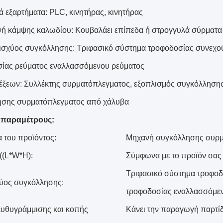
ά εξαρτήματα: PLC, κινητήρας, κινητήρας
ή κάμψης καλωδίου: Κουβαλάει επίπεδα ή στρογγυλά σύρματα
ισχύος συγκόλλησης: Τριφασικό σύστημα τροφοδοσίας συνεχο
ίας ρεύματος εναλλασσόμενου ρεύματος
λέξεων: Συλλέκτης συρματόπλεγματος, εξοπλισμός συγκόλληση
ησης συρματόπλεγματος από χάλυβα
ς παραμέτρους:
 του προϊόντος:
Μηχανή συγκόλλησης συρ
((L*W*H):
Σύμφωνα με το προϊόν σας
Τριφασικό σύστημα τροφοδ
ύος συγκόλλησης:
τροφοδοσίας εναλλασσόμεν
υθυγράμμισης και κοπής
Κάνει την παραγωγή παρτ