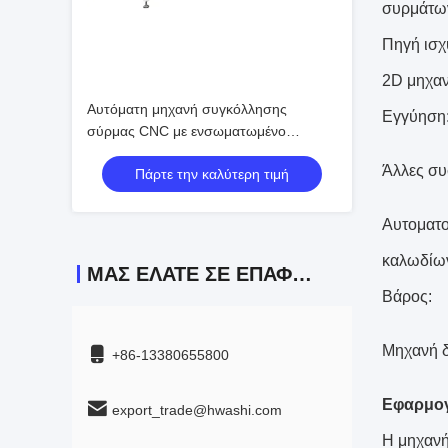
συρμάτων
Πηγή ισχ
2D μηχαν
Αυτόματη μηχανή συγκόλλησης
Εγγύηση
σύρμας CNC με ενσωματωμένο
σύστημα τροφοδοσίας σύρματος
Άλλες συ
Πάρτε την καλύτερη τιμή
1500mm πλάτος
Αυτοματ
καλωδίω
ΜΑΣ ΕΛΆΤΕ ΣΕ ΕΠΑΦΉ ΜΕ
Βάρος:
Μηχανή δ
+86-13380655800
Εφαρμογ
export_trade@hwashi.com
Η μηχανή