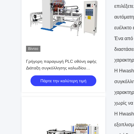
επιλέξετ
αυτόματη
ευέλικτο
Ένα από 
Βίντεο
διαστάσε
χαρακτηρ
Γρήγορη παραγωγή PLC οθόνη αφής
Διάταξη συγκόλλησης καλωδίου
Η Hwashi
1800mm πλάτος 100 σειρές λεπτό
Πάρτε την καλύτερη τιμή
αυτόματο
συγκόλλη
χαρακτηρ
χωρίς να 
Η Hwashi
εξοπλισμ