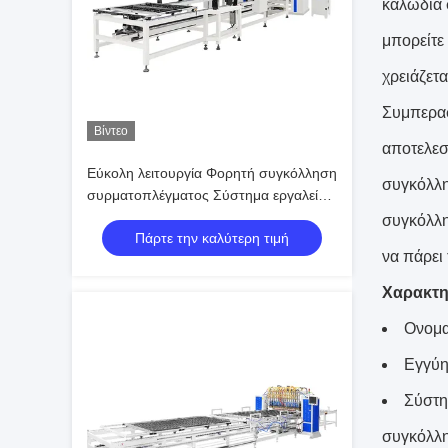
καλώδια 
μπορείτε
χρειάζετ
Συμπερασ
Βίντεο
αποτελεσ
Εύκολη λειτουργία Φορητή συγκόλληση
συγκόλλη
συρματοπλέγματος Σύστημα εργαλείων
γρήγορης αλλαγής 1200mm
συγκόλλη
Πάρτε την καλύτερη τιμή
Συμπληκτικό σχεδιασμό
να πάρει
Χαρακτη
Ονομα
Εγγύη
Σύστη
συγκόλλη