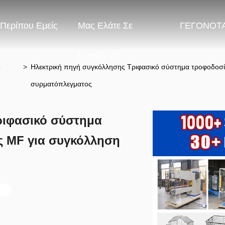
Περίπου Εμείς
Μας Ελάτε Σε
ΓΕΓΟΝΟΤ
Επαφή Με
ο
>
Ηλεκτρική πηγή συγκόλλησης Τριφασικό σύστημα τροφοδοσί
συρματόπλεγματος
ριφασικό σύστημα
ς MF για συγκόλληση