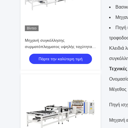
Βασικ
Μηχαν
Πηγή 
Βίντεο
τροφοδοσ
Μηχανή συγκόλλησης
συρματόπλεγματος υψηλής ταχύτητας
Κλειδιά 
με κινητήρα σερβοκίνησης Σύστημα
συγκόλλ
Πάρτε την καλύτερη τιμή
αυτόματης ευθυγράμμισης 2000 mm
για γρήγορη έξοδο
Τεχνικέ
Ονομασία
Μέγεθος 
Πηγή ισχ
Μηχανή ε