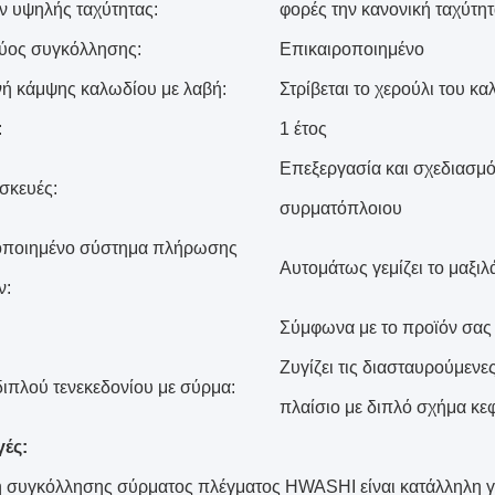
 υψηλής ταχύτητας:
φορές την κανονική ταχύτη
ύος συγκόλλησης:
Επικαιροποιημένο
ή κάμψης καλωδίου με λαβή:
Στρίβεται το χερούλι του 
:
1 έτος
Επεξεργασία και σχεδιασμό
σκευές:
συρματόπλοιου
οποιημένο σύστημα πλήρωσης
Αυτομάτως γεμίζει το μαξιλ
ν:
Σύμφωνα με το προϊόν σας
Ζυγίζει τις διασταυρούμεν
ιπλού τενεκεδονίου με σύρμα:
πλαίσιο με διπλό σχήμα κε
ές:
 συγκόλλησης σύρματος πλέγματος HWASHI είναι κατάλληλη γ