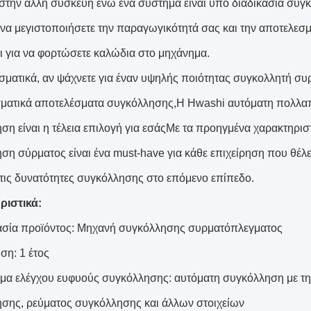
στην άλλη συσκευή ενώ ένα σύστημα είναι υπό διαδικασία συγκ
 να μεγιστοποιήσετε την παραγωγικότητά σας και την αποτελεσ
αι για να φορτώσετε καλώδια στο μηχάνημα.
ματικά, αν ψάχνετε για έναν υψηλής ποιότητας συγκολλητή συ
ματικά αποτελέσματα συγκόλλησης,Η Hwashi αυτόματη πολλα
ση είναι η τέλεια επιλογή για εσάςΜε τα προηγμένα χαρακτηριστι
ση σύρματος είναι ένα must-have για κάθε επιχείρηση που θέλει
 τις δυνατότητες συγκόλλησης στο επόμενο επίπεδο.
ριστικά:
σία προϊόντος: Μηχανή συγκόλλησης συρματόπλεγματος
ση: 1 έτος
μα ελέγχου ευφυούς συγκόλλησης: αυτόματη συγκόλληση με τη
σης, ρεύματος συγκόλλησης και άλλων στοιχείων