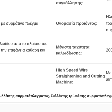
συγκόλλησης:
Ηλ
με συρμάτινο πλέγμα
Ονομασία προϊόντος:
τρ
συ
αλωδίου από το πλαίσιο του
Μέγιστη ταχύτητα
 την επιφάνεια καθαρή και
20
καλωδίωσης:
High Speed Wire
Mak
Straightening and Cutting
alm
Machine:
,
υλλέκτης συρματόπλεγματος
Συλλέκτης τρί-φάσης συρματόπλεγ