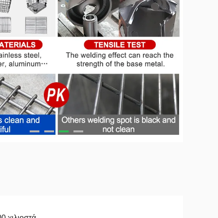
0 χιλιοστά