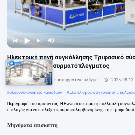
Ηλεκτρική πηγή συγκόλλησης Τριφασικό σύ
για συγκόλληση συρματόπλεγματος
Μηχανή συγκόλλησης με συρμάτινο πλέγμα
2025-08-13
#
οξυγονοκολλητές καλωδίων
#
Εξοπλισμός συγκόλλησης καλωδί
Περιγραφή του προϊόντος: Η Hwashi αυτόματη πολλαπλή συγκολλ
επιλογές για να επιλέξετε, συμπεριλαμβανομένης της τροφοδοσία
Μηνύματα επισκέπτη