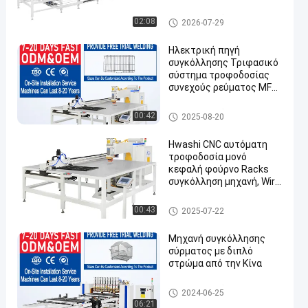
Σύστημα αυτόματης
ευθυγράμμισης 2000 mm
Μηχανή συγκόλλησης με συ
02:08
2026-07-29
για γρήγορη έξοδο
ρμάτινο πλέγμα
Ηλεκτρική πηγή
συγκόλλησης Τριφασικό
σύστημα τροφοδοσίας
συνεχούς ρεύματος MF
για συγκόλληση
συρματόπλεγματος
Μηχανή συγκόλλησης με συ
00:42
2025-08-20
ρμάτινο πλέγμα
Hwashi CNC αυτόματη
τροφοδοσία μονό
κεφαλή φούρνο Racks
συγκόλληση μηχανή, Wire
Mesh / κουζίνα Rack
αυτόματη Wire Mesh
Μηχανή συγκόλλησης με συ
00:43
2025-07-22
Spot συγκόλληση μηχανή
ρμάτινο πλέγμα
Μηχανή συγκόλλησης
σύρματος με διπλό
στρώμα από την Κίνα
Μηχανή συγκόλλησης με συ
2024-06-25
ρμάτινο πλέγμα
06:21