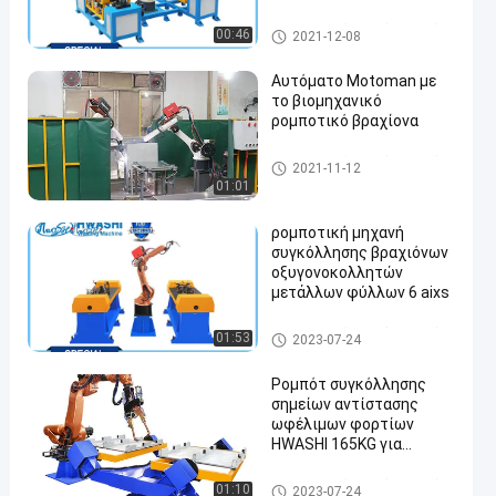
συγκόλληση, αυτόνομα
ρομπότ
βιομηχανικά ρομπότ συγκόλλ
00:46
2021-12-08
ησης
Αυτόματο Motoman με
το βιομηχανικό
ρομποτικό βραχίονα
βιομηχανικά ρομπότ συγκόλλ
2021-11-12
ησης
01:01
ρομποτική μηχανή
συγκόλλησης βραχιόνων
οξυγονοκολλητών
μετάλλων φύλλων 6 aixs
βιομηχανικά ρομπότ συγκόλλ
01:53
2023-07-24
ησης
Ρομπότ συγκόλλησης
σημείων αντίστασης
ωφέλιμων φορτίων
HWASHI 165KG για
γαλβανισμένο συρτάρι
χάλυβα ήπιου χάλυβα το
βιομηχανικά ρομπότ συγκόλλ
01:10
2023-07-24