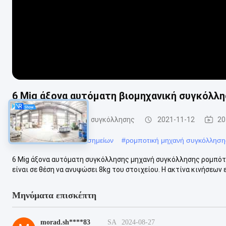
6 Mig άξονα αυτόματη βιομηχανική συγκόλλ
βιομηχανικά ρομπότ συγκόλλησης
2021-11-12
20
#
ρομπότ συγκόλλησης σημείων
#
ρομποτική μηχανή συγκόλληση
6 Mig άξονα αυτόματη συγκόλλησης μηχανή συγκόλλησης ρομπότ
είναι σε θέση να ανυψώσει 8kg του στοιχείου. Η ακτίνα κινήσεων 
Μηνύματα επισκέπτη
morad.sh****83
SA
2024-08-27