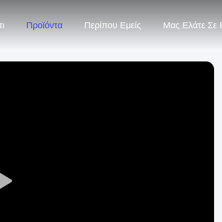
τι
Προϊόντα
Περίπου Εμείς
Μας Ελάτε Σε
Play
Video