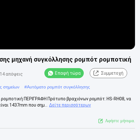
ησης μηχανή συγκόλλησης ρομπότ ρομποτική
Επαφή τώρα
Συμμετοχή
14 απόψεις
ς σημείων
#
Αυτόματο ρομπότ συγκόλλησης
 ρομποτική ΠΕΡΙΓΡΑΦΗ Πρότυπο βραχιόνων ρομπότ: HS-RH08, να
είναι 1437mm που σημ...
Δείτε περισσότερων
Αφήστε μήνυμα.