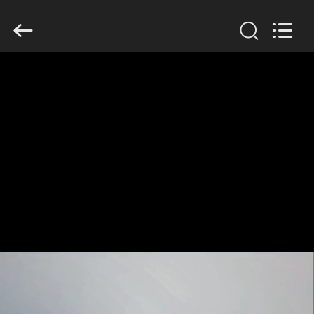
GUANGDONG
HWASHI
TECHNOLOGY
INC..
All
Rights
Reserved.
ΣΠΊΤΙ
ΠΡΟΪΌΝΤΑ
ΠΕΡΊΠΟΥ
ΕΜΕΊΣ
ΓΎΡΟΣ
ΕΡΓΟΣΤΑΣΊΩΝ
ΠΟΙΟΤΙΚΌΣ