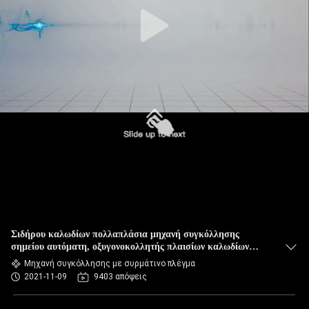
ΈΛΕΓΧΟΣ
ΜΑΣ
ΕΛΆΤΕ
ΣΕ
ΕΠΑΦΉ
ΜΕ
ΕΙΔΉΣΕΙΣ
ΠΕΡΙΠΤΏΣΕΙΣ
Σιδήρου καλωδίων πολλαπλάσια μηχανή συγκόλλησης
σημείου αυτόματη, οξυγονοκολλητής πλαισίων καλωδίων
βάσεων ταλάντευσης
Μηχανή συγκόλλησης με συρμάτινο πλέγμα
ΙΣΤΟΛΌΓΙΟ
2021-11-09
9403 απόψεις