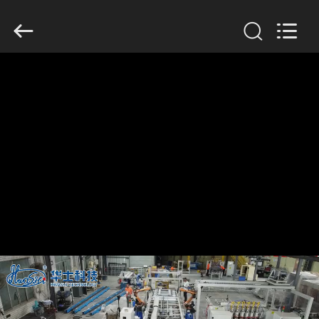
GUANGDONG
HWASHI
TECHNOLOGY
INC..
All
Rights
Reserved.
ΣΠΊΤΙ
ΠΡΟΪΌΝΤΑ
ΠΕΡΊΠΟΥ
ΕΜΕΊΣ
ΓΎΡΟΣ
ΕΡΓΟΣΤΑΣΊΩΝ
ΠΟΙΟΤΙΚΌΣ