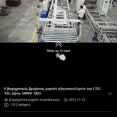
ΈΛΕΓΧΟΣ
ΜΑΣ
ΕΛΆΤΕ
ΣΕ
ΕΠΑΦΉ
ΜΕ
ΕΙΔΉΣΕΙΣ
ΠΕΡΙΠΤΏΣΕΙΣ
6 βιομηχανικός βραχίονας ρομπότ οξυγονοκολλητών του CO2
TIG άξονα 3400W MIG
βιομηχανικά ρομπότ συγκόλλησης
2021-11-12
ΖΗΤΉΣΤΕ
1312 απόψεις
ΈΝΑ