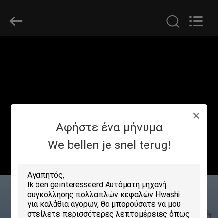
GUANGDONG
HWASHI
TECHNOLOGY
INC..
All
Rights
Reserved.
ΣΠΊΤΙ
ΠΡΟΪΌΝΤΑ
ΠΕΡΊΠΟΥ
Αφήστε ένα μήνυμα
ΕΜΕΊΣ
We bellen je snel terug!
ΓΎΡΟΣ
ΕΡΓΟΣΤΑΣΊΩΝ
ΠΟΙΟΤΙΚΌΣ